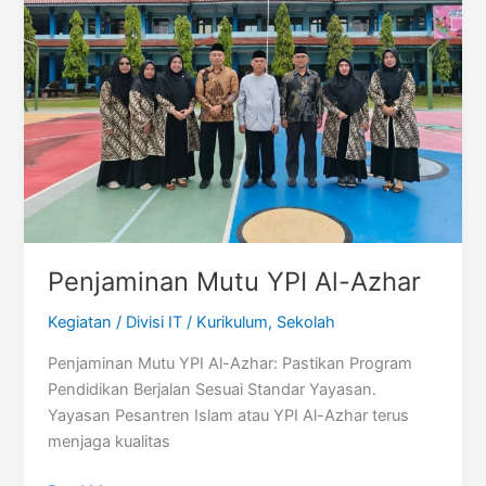
5
Cirebon
Penjaminan Mutu YPI Al-Azhar
Kegiatan
/
Divisi IT
/
Kurikulum
,
Sekolah
Penjaminan Mutu YPI Al-Azhar: Pastikan Program
Pendidikan Berjalan Sesuai Standar Yayasan.
Yayasan Pesantren Islam atau YPI Al-Azhar terus
menjaga kualitas