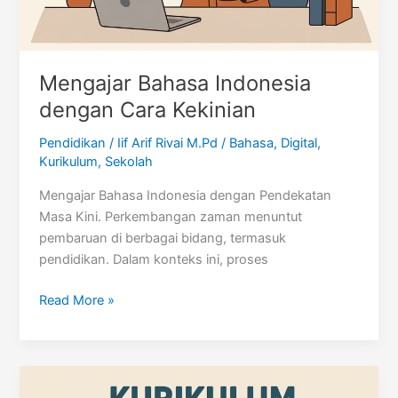
Mengajar Bahasa Indonesia
dengan Cara Kekinian
Pendidikan
/
Iif Arif Rivai M.Pd
/
Bahasa
,
Digital
,
Kurikulum
,
Sekolah
Mengajar Bahasa Indonesia dengan Pendekatan
Masa Kini. Perkembangan zaman menuntut
pembaruan di berbagai bidang, termasuk
pendidikan. Dalam konteks ini, proses
Mengajar
Read More »
Bahasa
Indonesia
dengan
Cara