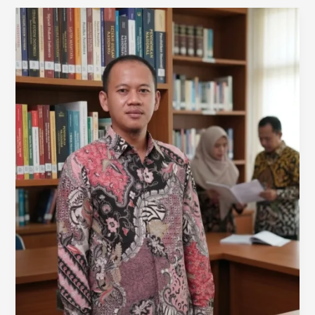
Al-
Azhar
5
Cirebon
(2026-
2027)