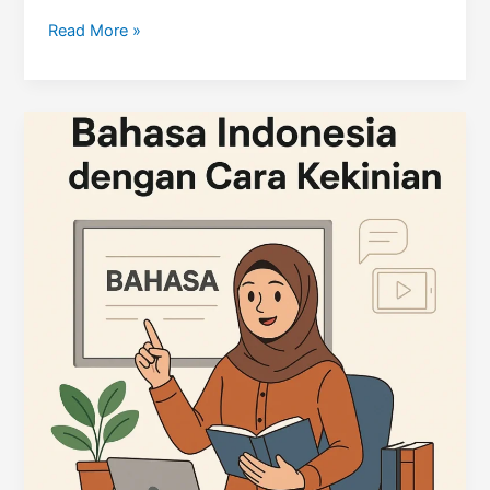
Kurikulum
Read More »
Bahasa
Indonesia
untuk
Era
Teknologi