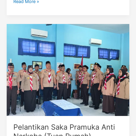
Penjaminan
Read More »
Mutu
YPI
Al-
Azhar
Pelantikan Saka Pramuka Anti