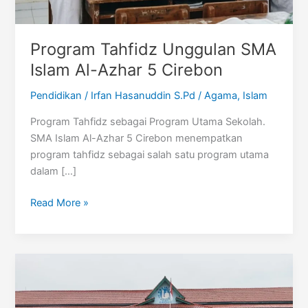
Program Tahfidz Unggulan SMA
Islam Al-Azhar 5 Cirebon
Pendidikan
/
Irfan Hasanuddin S.Pd
/
Agama
,
Islam
Program Tahfidz sebagai Program Utama Sekolah.
SMA Islam Al-Azhar 5 Cirebon menempatkan
program tahfidz sebagai salah satu program utama
dalam […]
Program
Read More »
Tahfidz
Unggulan
SMA
Islam
Al-
Azhar