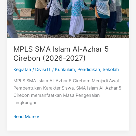
MPLS SMA Islam Al-Azhar 5
Cirebon (2026-2027)
Kegiatan
/
Divisi IT
/
Kurikulum
,
Pendidikan
,
Sekolah
MPLS SMA Islam Al-Azhar 5 Cirebon: Menjadi Awal
Pembentukan Karakter Siswa. SMA Islam Al-Azhar 5
Cirebon memanfaatkan Masa Pengenalan
Lingkungan
MPLS
Read More »
SMA
Islam