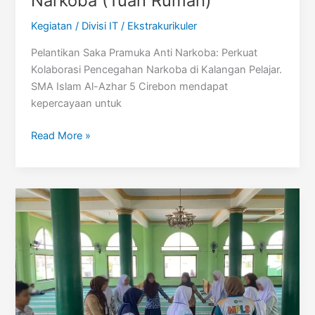
Narkoba (Tuan Rumah)
Kegiatan
/
Divisi IT
/
Ekstrakurikuler
Pelantikan Saka Pramuka Anti Narkoba: Perkuat
Kolaborasi Pencegahan Narkoba di Kalangan Pelajar.
SMA Islam Al-Azhar 5 Cirebon mendapat
kepercayaan untuk
Pelantikan
Read More »
Saka
Pramuka
Anti
Narkoba
(Tuan
Rumah)