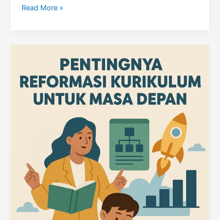
Menyusun
Read More »
Kurikulum
Baru
yang
Relevan
dan
Adaptif