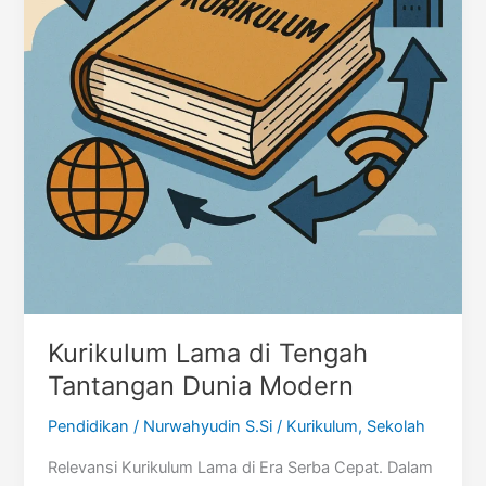
Kurikulum Lama di Tengah
Tantangan Dunia Modern
Pendidikan
/
Nurwahyudin S.Si
/
Kurikulum
,
Sekolah
Relevansi Kurikulum Lama di Era Serba Cepat. Dalam