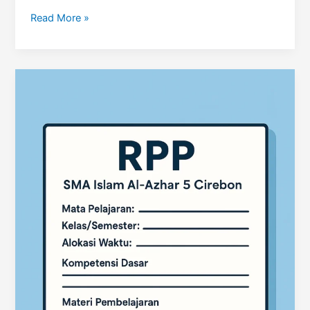
Standar
Read More »
Pelayanan
Minimal
(SPM)