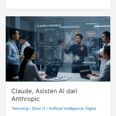
Nasional
Diborong
Siswa
SMA
Islam
Al-
Azhar
5
Cirebon
Claude, Asisten AI dari
Anthropic
Teknologi
/
Divisi IT
/
Artificial Intelligence
,
Digital