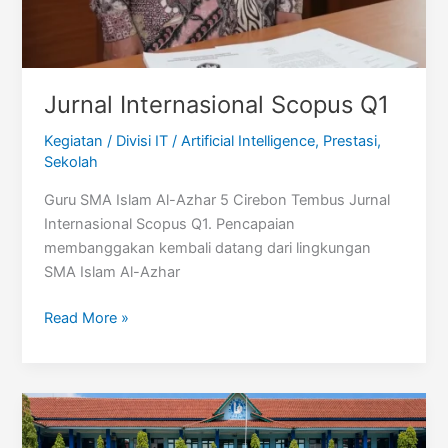
Jurnal Internasional Scopus Q1
Kegiatan
/
Divisi IT
/
Artificial Intelligence
,
Prestasi
,
Sekolah
Guru SMA Islam Al-Azhar 5 Cirebon Tembus Jurnal
Internasional Scopus Q1. Pencapaian
membanggakan kembali datang dari lingkungan
SMA Islam Al-Azhar
Jurnal
Read More »
Internasional
Scopus
Q1