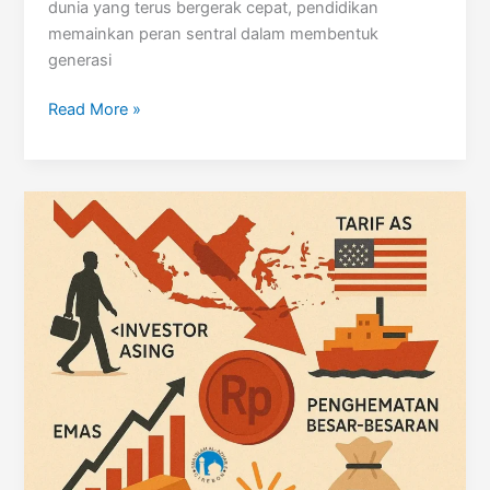
dunia yang terus bergerak cepat, pendidikan
memainkan peran sentral dalam membentuk
generasi
Kurikulum
Read More »
Lama
di
Tengah
Tantangan
Dunia
Modern