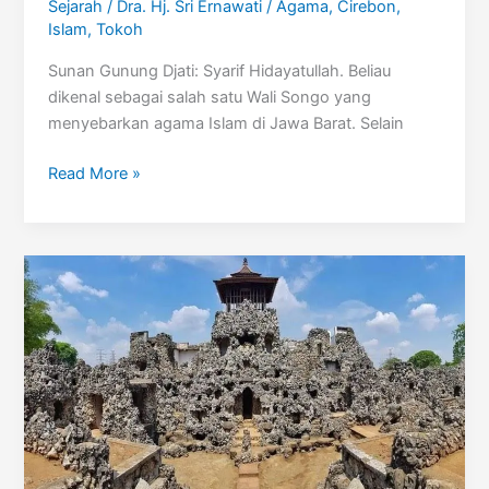
Sejarah
/
Dra. Hj. Sri Ernawati
/
Agama
,
Cirebon
,
Islam
,
Tokoh
Sunan Gunung Djati: Syarif Hidayatullah. Beliau
dikenal sebagai salah satu Wali Songo yang
menyebarkan agama Islam di Jawa Barat. Selain
Sunan
Read More »
Gunung
Djati