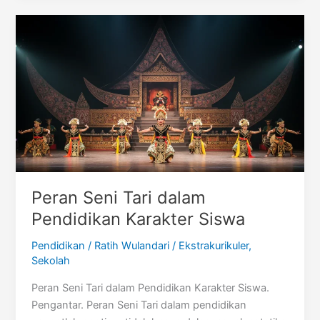
Siswa
SMA
Islam
Al-
Azhar
5
Cirebon
Peran Seni Tari dalam
Pendidikan Karakter Siswa
Pendidikan
/
Ratih Wulandari
/
Ekstrakurikuler
,
Sekolah
Peran Seni Tari dalam Pendidikan Karakter Siswa.
Pengantar. Peran Seni Tari dalam pendidikan