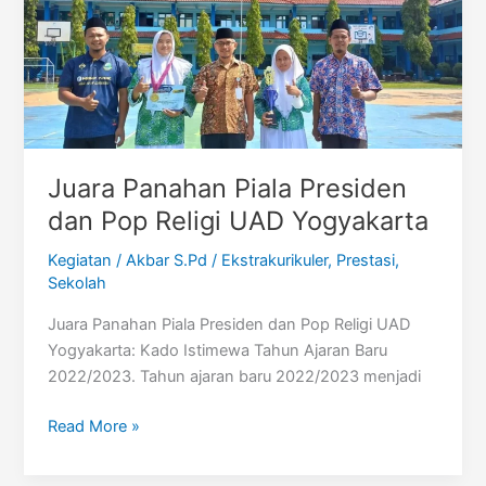
Basit
Juara Panahan Piala Presiden
dan Pop Religi UAD Yogyakarta
Kegiatan
/
Akbar S.Pd
/
Ekstrakurikuler
,
Prestasi
,
Sekolah
Juara Panahan Piala Presiden dan Pop Religi UAD
Yogyakarta: Kado Istimewa Tahun Ajaran Baru
2022/2023. Tahun ajaran baru 2022/2023 menjadi
Juara
Read More »
Panahan
Piala