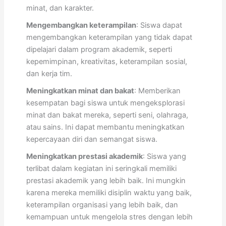
minat, dan karakter.
Mengembangkan keterampilan
: Siswa dapat
mengembangkan keterampilan yang tidak dapat
dipelajari dalam program akademik, seperti
kepemimpinan, kreativitas, keterampilan sosial,
dan kerja tim.
Meningkatkan minat dan bakat
: Memberikan
kesempatan bagi siswa untuk mengeksplorasi
minat dan bakat mereka, seperti seni, olahraga,
atau sains. Ini dapat membantu meningkatkan
kepercayaan diri dan semangat siswa.
Meningkatkan prestasi akademik
: Siswa yang
terlibat dalam kegiatan ini seringkali memiliki
prestasi akademik yang lebih baik. Ini mungkin
karena mereka memiliki disiplin waktu yang baik,
keterampilan organisasi yang lebih baik, dan
kemampuan untuk mengelola stres dengan lebih