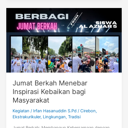
Wisuda
Tahfidz
2025
Jumat Berkah Menebar
Inspirasi Kebaikan bagi
Masyarakat
Kegiatan
/
Irfan Hasanuddin S.Pd
/
Cirebon
,
Ekstrakurikuler
,
Lingkungan
,
Tradisi
Jumat Berkah: Membangun Kebersamaan dengan