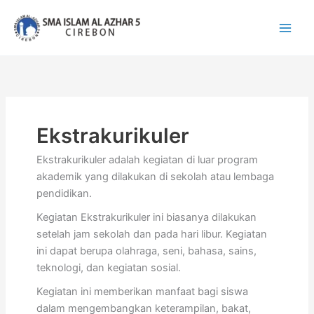
Lewati
ke
konten
Ekstrakurikuler
Ekstrakurikuler adalah kegiatan di luar program
akademik yang dilakukan di sekolah atau lembaga
pendidikan.
Kegiatan Ekstrakurikuler ini biasanya dilakukan
setelah jam sekolah dan pada hari libur. Kegiatan
ini dapat berupa olahraga, seni, bahasa, sains,
teknologi, dan kegiatan sosial.
Kegiatan ini memberikan manfaat bagi siswa
dalam mengembangkan keterampilan, bakat,