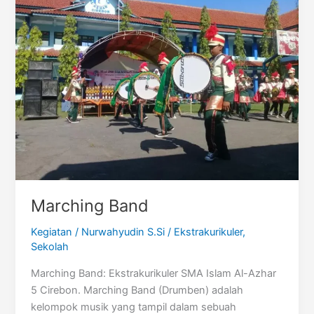
Marching Band
Kegiatan
/
Nurwahyudin S.Si
/
Ekstrakurikuler
,
Sekolah
Marching Band: Ekstrakurikuler SMA Islam Al-Azhar
5 Cirebon. Marching Band (Drumben) adalah
kelompok musik yang tampil dalam sebuah