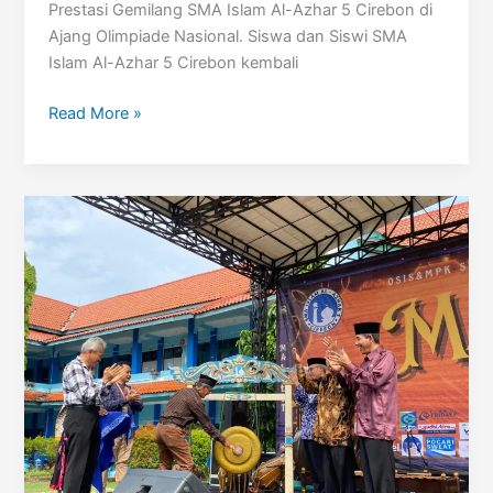
Prestasi Gemilang SMA Islam Al-Azhar 5 Cirebon di
Ajang Olimpiade Nasional. Siswa dan Siswi SMA
Islam Al-Azhar 5 Cirebon kembali
Prestasi
Read More »
Gemilang
di
ONSB
dan
Opsesi
2023