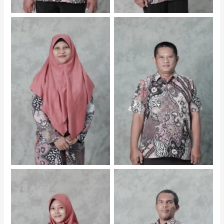
Rina Suhestianingsih, SP.
Abdul Rokhim, A.Md. –
– Admin Yayasan
Staf Yayasan