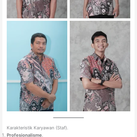
Raafi Darojat – Staf Tata
Surdi – Staf
Usaha
Karakteristik Karyawan (Staf).
Profesionalisme
.