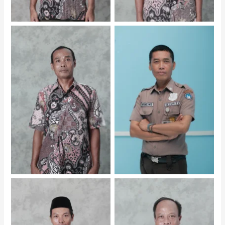
Nono Waryono Setiawan –
Dani Sardani – Staf
Staf