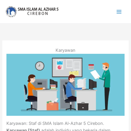
Lewati
ke
konten
Karyawan
Karyawan: Staf di SMA Islam Al-Azhar 5 Cirebon.
Karyawan (Staf)
adalah individu yang bekerja dalam