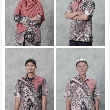
Fajriatus Sholihah S.Pd. –
Agus Tarjono – Staf
Pustakawati
Budiyanto – Staf
Maksum – Staf