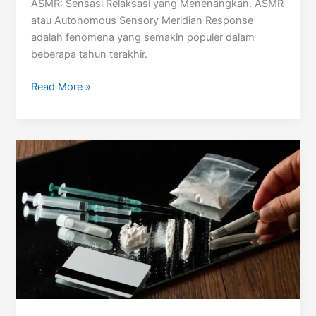
ASMR: Sensasi Relaksasi yang Menenangkan. ASMR
atau Autonomous Sensory Meridian Response
adalah fenomena yang semakin populer dalam
beberapa tahun terakhir.
ASMR
Read More »
(Autonomous
Sensory
Meridian
Response)