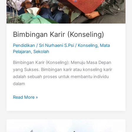
Bimbingan Karir (Konseling)
Pendidikan
/
Sri Nurhaeni S.Psi
/
Konseling
,
Mata
Pelajaran
,
Sekolah
Bimbingan Karir (Konseling): Menuju Masa Depan
yang Sukses. Bimbingan karir atau konseling karir
adalah sebuah proses untuk membantu individu
dalam
Bimbingan
Read More »
Karir
(Konseling)