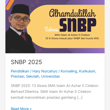
SNBP 2025
Pendidikan
/
Hary Nurcahyo
/
Konseling
,
Kurikulum
,
Prestasi
,
Sekolah
,
Universitas
SNBP 2025: 13 Siswa SMA Islam Al-Azhar 5 Cirebon
Berhasil Diterima. SMA Islam Al-Azhar 5 Cirebon
kembali menorehkan prestasi gemilang […]
SNBP
Read More »