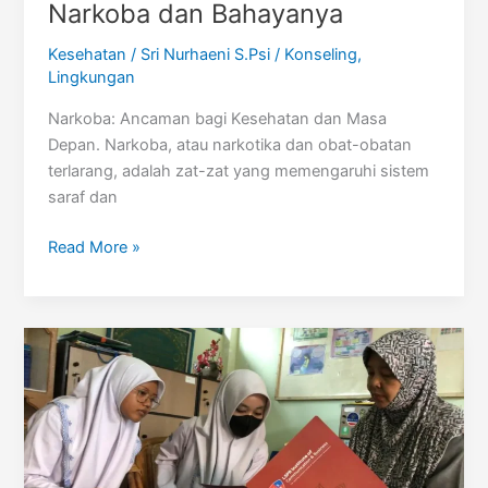
Narkoba dan Bahayanya
Kesehatan
/
Sri Nurhaeni S.Psi
/
Konseling
,
Lingkungan
Narkoba: Ancaman bagi Kesehatan dan Masa
Depan. Narkoba, atau narkotika dan obat-obatan
terlarang, adalah zat-zat yang memengaruhi sistem
saraf dan
Narkoba
Read More »
dan
Bahayanya