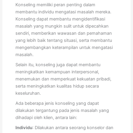
Konseling memiliki peran penting dalam
membantu individu mengatasi masalah mereka.
Konseling dapat membantu mengidentifikasi
masalah yang mungkin sulit untuk dipecahkan
sendiri, memberikan wawasan dan pemahaman
yang lebih baik tentang situasi, serta membantu
mengembangkan keterampilan untuk mengatasi
masalah.
Selain itu, konseling juga dapat membantu
meningkatkan kemampuan interpersonal,
menemukan dan memperkuat kekuatan pribadi,
serta meningkatkan kualitas hidup secara
keseluruhan.
Ada beberapa jenis konseling yang dapat
dilakukan tergantung pada jenis masalah yang
dihadapi oleh klien, antara lain:
Individu
: Dilakukan antara seorang konselor dan