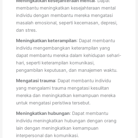
Meningkatkan kesejahteraan mental
: Dapat
membantu meningkatkan kesejahteraan mental
individu dengan membantu mereka mengatasi
masalah emosional, seperti kecemasan, depresi,
dan stres.
Meningkatkan keterampilan
: Dapat membantu
individu mengembangkan keterampilan yang
dapat membantu mereka dalam kehidupan sehari-
hari, seperti keterampilan komunikasi,
pengambilan keputusan, dan manajemen waktu.
Mengatasi trauma
: Dapat membantu individu
yang mengalami trauma mengatasi kesulitan
mereka dan meningkatkan kemampuan mereka
untuk mengatasi peristiwa tersebut.
Meningkatkan hubungan
: Dapat membantu
individu meningkatkan hubungan dengan orang
lain dengan meningkatkan kemampuan
interpersonal dan komunikasi.