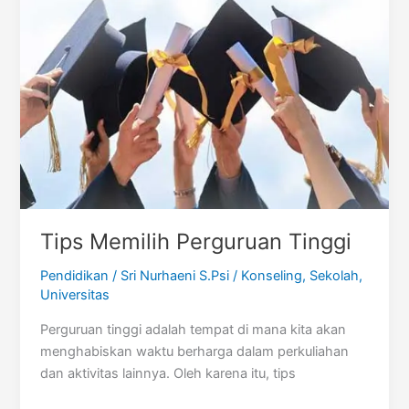
Tips Memilih Perguruan Tinggi
Pendidikan
/
Sri Nurhaeni S.Psi
/
Konseling
,
Sekolah
,
Universitas
Perguruan tinggi adalah tempat di mana kita akan
menghabiskan waktu berharga dalam perkuliahan
dan aktivitas lainnya. Oleh karena itu, tips