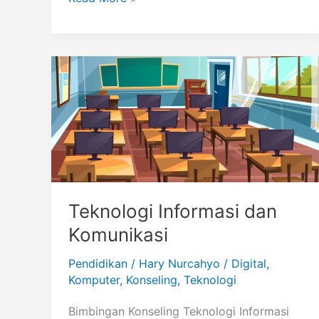
Gemini
Teknologi Informasi dan
Komunikasi
Pendidikan
/
Hary Nurcahyo
/
Digital
,
Komputer
,
Konseling
,
Teknologi
Bimbingan Konseling Teknologi Informasi