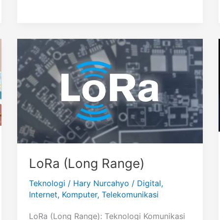
LoRa (Long Range)
Teknologi
/
Hary Nurcahyo
/
Digital
,
Internet
,
Komputer
,
Telekomunikasi
LoRa (Long Range): Teknologi Komunikasi