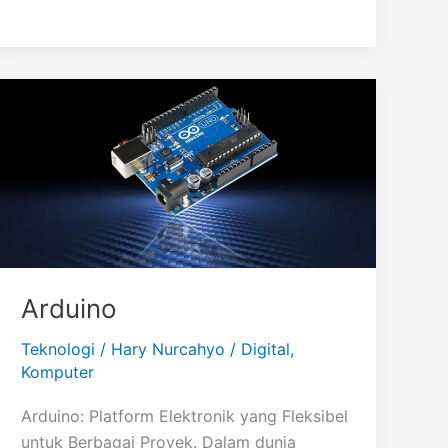
Arduino
Teknologi
/
Hary Nurcahyo
/
Digital
,
Komputer
Arduino: Platform Elektronik yang Fleksibel
untuk Berbagai Proyek. Dalam dunia