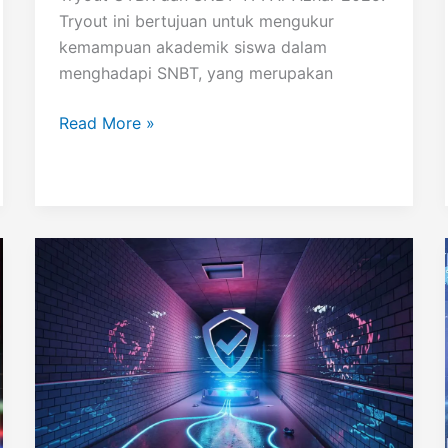
Tryout ini bertujuan untuk mengukur
kemampuan akademik siswa dalam
menghadapi SNBT, yang merupakan
Tryout
Read More »
UTBK
dan
SNBT
YPI
Al-
Azhar
2025