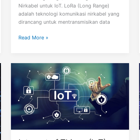
Nirkabel untuk IoT. LoRa (Long Range)
adalah teknologi komunikasi nirkabel yang
dirancang untuk mentransmisikan data
LoRa
Read More »
(Long
Range)