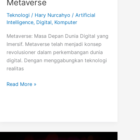
Metaverse
Teknologi
/
Hary Nurcahyo
/
Artificial
Intelligence
,
Digital
,
Komputer
Metaverse: Masa Depan Dunia Digital yang
Imersif. Metaverse telah menjadi konsep
revolusioner dalam perkembangan dunia
digital. Dengan menggabungkan teknologi
realitas
Metaverse
Read More »