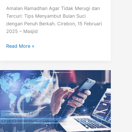
Amalan Ramadhan Agar Tidak Merugi dan
Tercuri: Tips Menyambut Bulan Suci
dengan Penuh Berkah. Cirebon, 15 Februari
2025 – Masjid
Amalan
Read More »
Ramadhan
Agar
Ibadah
Lebih
Bermakna
dan
Tidak
Merugi