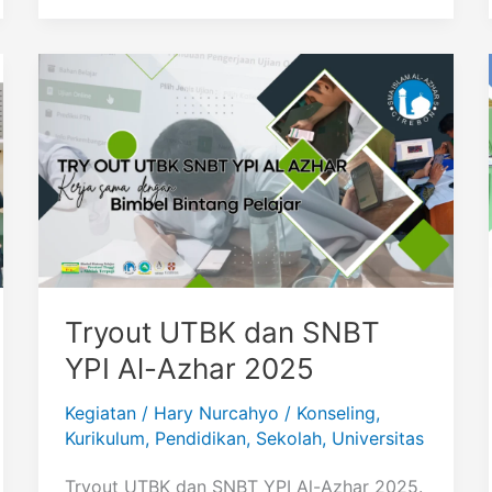
ASAJ,
dan
ASTS
2025
Tryout UTBK dan SNBT
YPI Al-Azhar 2025
Kegiatan
/
Hary Nurcahyo
/
Konseling
,
Kurikulum
,
Pendidikan
,
Sekolah
,
Universitas
Tryout UTBK dan SNBT YPI Al-Azhar 2025.