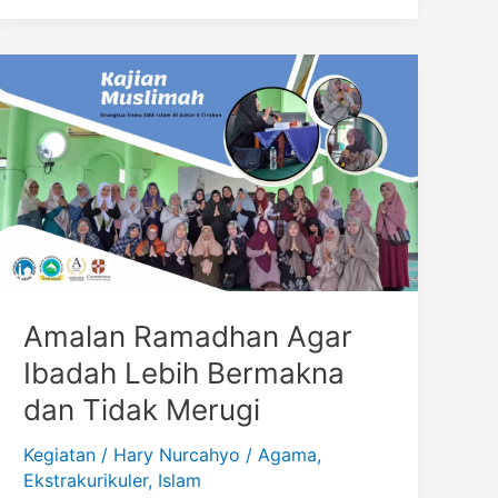
SMA
Islam
Al-
Azhar
5
Cirebon
Amalan Ramadhan Agar
Ibadah Lebih Bermakna
dan Tidak Merugi
Kegiatan
/
Hary Nurcahyo
/
Agama
,
Ekstrakurikuler
,
Islam