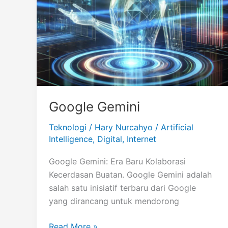
Google Gemini
Teknologi
/
Hary Nurcahyo
/
Artificial
Intelligence
,
Digital
,
Internet
Google Gemini: Era Baru Kolaborasi
Kecerdasan Buatan. Google Gemini adalah
salah satu inisiatif terbaru dari Google
yang dirancang untuk mendorong
Google
Read More »