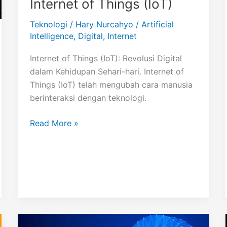
Internet of Things (IoT)
Teknologi
/
Hary Nurcahyo
/
Artificial
Intelligence
,
Digital
,
Internet
Internet of Things (IoT): Revolusi Digital
dalam Kehidupan Sehari-hari. Internet of
Things (IoT) telah mengubah cara manusia
berinteraksi dengan teknologi.
Internet
Read More »
of
Things
(IoT)