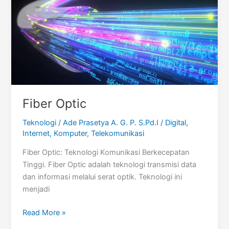
Fiber Optic
Teknologi
/
Ade Prasetya A. G. P. S.Pd.I
/
Digital
,
Internet
,
Komputer
,
Telekomunikasi
Fiber Optic: Teknologi Komunikasi Berkecepatan
Tinggi. Fiber Optic adalah teknologi transmisi data
dan informasi melalui serat optik. Teknologi ini
menjadi
Fiber
Read More »
Optic