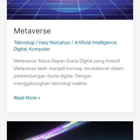
Metaverse
Teknologi
/
Hary Nurcahyo
/
Artificial Intelligence
,
Digital
,
Komputer
Metaverse: Masa Depan Dunia Digital yang Imersif.
Metaverse telah menjadi konsep revolusioner dalam
perkembangan dunia digital. Dengan
menggabungkan teknologi realitas
Metaverse
Read More »