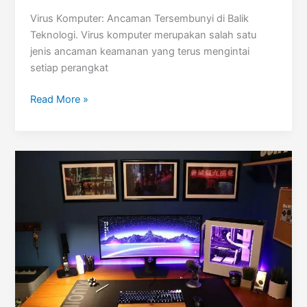
Virus Komputer: Ancaman Tersembunyi di Balik
Teknologi. Virus komputer merupakan salah satu
jenis ancaman keamanan yang terus mengintai
setiap perangkat
Virus
Read More »
Komputer