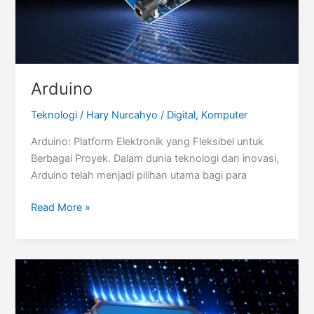
Arduino
Teknologi
/
Hary Nurcahyo
/
Digital
,
Komputer
Arduino: Platform Elektronik yang Fleksibel untuk
Berbagai Proyek. Dalam dunia teknologi dan inovasi,
Arduino telah menjadi pilihan utama bagi para
Arduino
Read More »