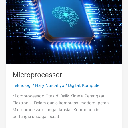
Microprocessor
Teknologi
/
Hary Nurcahyo
/
Digital
,
Komputer
Microprocessor: Otak di Balik Kinerja Perangkat
Elektronik. Dalam dunia komputasi modern, peran
Microprocessor sangat krusial. Komponen ini
berfungsi sebagai pusat