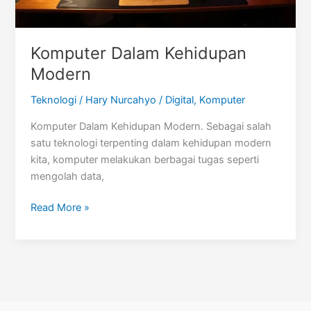
Komputer Dalam Kehidupan
Modern
Teknologi
/
Hary Nurcahyo
/
Digital
,
Komputer
Komputer Dalam Kehidupan Modern. Sebagai salah
satu teknologi terpenting dalam kehidupan modern
kita, komputer melakukan berbagai tugas seperti
mengolah data,
Komputer
Read More »
Dalam
Kehidupan
Modern