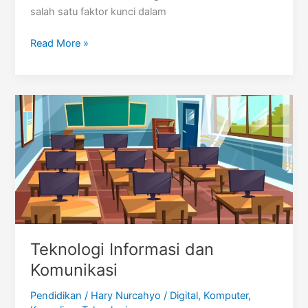
salah satu faktor kunci dalam
ANBK
Read More »
Teknologi Informasi dan
Komunikasi
Pendidikan
/
Hary Nurcahyo
/
Digital
,
Komputer
,