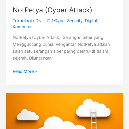
NotPetya (Cyber Attack)
Teknologi
/
Divisi IT
/
Cyber Security
,
Digital
,
Komputer
NotPetya (Cyber Attack): Serangan Siber yang
Mengguncang Dunia. Pengantar. NotPetya adalah
salah satu serangan siber paling destruktif dalam
sejarah. Diluncurkan
NotPetya
Read More »
(Cyber
Attack)