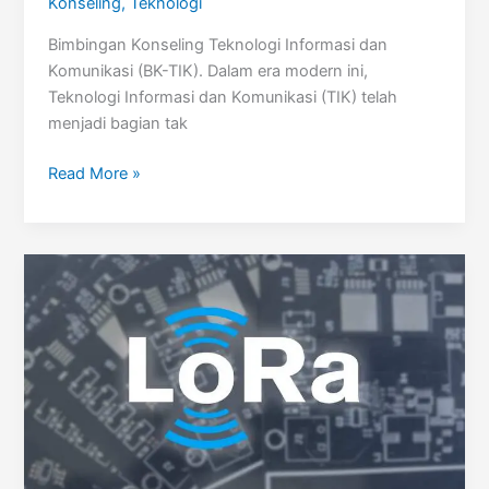
Konseling
,
Teknologi
Bimbingan Konseling Teknologi Informasi dan
Komunikasi (BK-TIK). Dalam era modern ini,
Teknologi Informasi dan Komunikasi (TIK) telah
menjadi bagian tak
Teknologi
Read More »
Informasi
dan
Komunikasi