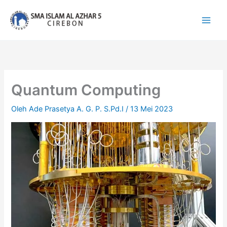
Lewati
ke
konten
Quantum Computing
Oleh
Ade Prasetya A. G. P. S.Pd.I
/
13 Mei 2023