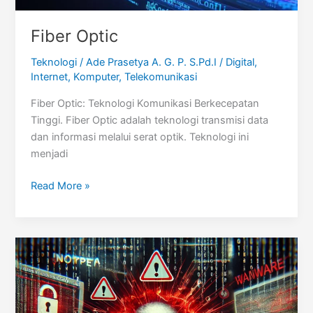
Fiber Optic
Teknologi
/
Ade Prasetya A. G. P. S.Pd.I
/
Digital
,
Internet
,
Komputer
,
Telekomunikasi
Fiber Optic: Teknologi Komunikasi Berkecepatan
Tinggi. Fiber Optic adalah teknologi transmisi data
dan informasi melalui serat optik. Teknologi ini
menjadi
Fiber
Read More »
Optic