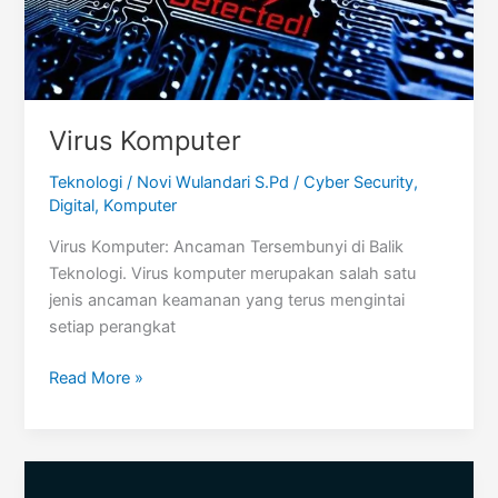
Virus Komputer
Teknologi
/
Novi Wulandari S.Pd
/
Cyber Security
,
Digital
,
Komputer
Virus Komputer: Ancaman Tersembunyi di Balik
Teknologi. Virus komputer merupakan salah satu
jenis ancaman keamanan yang terus mengintai
setiap perangkat
Virus
Read More »
Komputer