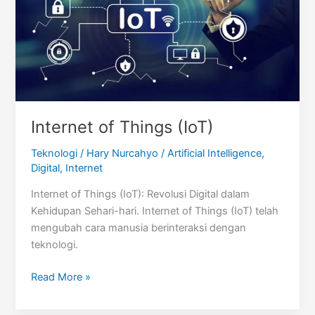
Internet of Things (IoT)
Teknologi
/
Hary Nurcahyo
/
Artificial Intelligence
,
Digital
,
Internet
Internet of Things (IoT): Revolusi Digital dalam
Kehidupan Sehari-hari. Internet of Things (IoT) telah
mengubah cara manusia berinteraksi dengan
teknologi.
Internet
Read More »
of
Things