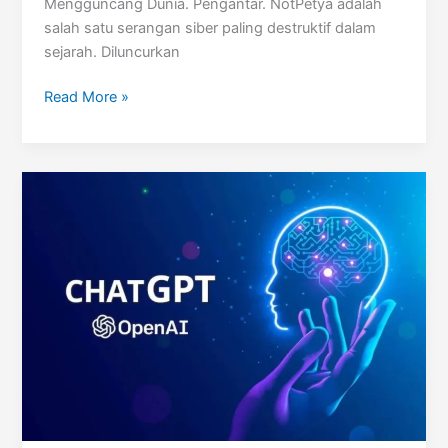
Mengguncang Dunia. Pengantar. NotPetya adalah
salah satu serangan siber paling destruktif dalam
sejarah. Diluncurkan
NotPetya
Read More »
(Cyber
Attack)