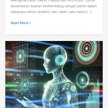
Mengenal Lebih Dekat Claude dan Anthropic. Dunia
kecerdasan buatan berkembang sangat pesat dalam
beberapa tahun terakhir, dan salah satu nama […]
Claude,
Read More »
Asisten
AI
dari
Anthropic