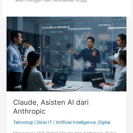
lebih canggih dan berkualitas tinggi.
Claude, Asisten AI dari
Anthropic
Teknologi
/
Divisi IT
/
Artificial Intelligence
,
Digital