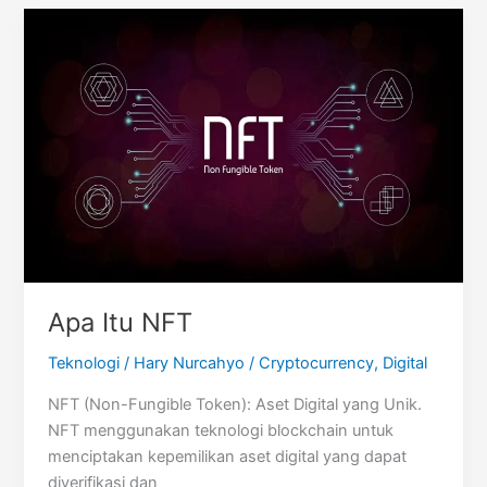
Apa Itu NFT
Teknologi
/
Hary Nurcahyo
/
Cryptocurrency
,
Digital
NFT (Non-Fungible Token): Aset Digital yang Unik.
NFT menggunakan teknologi blockchain untuk
menciptakan kepemilikan aset digital yang dapat
diverifikasi dan