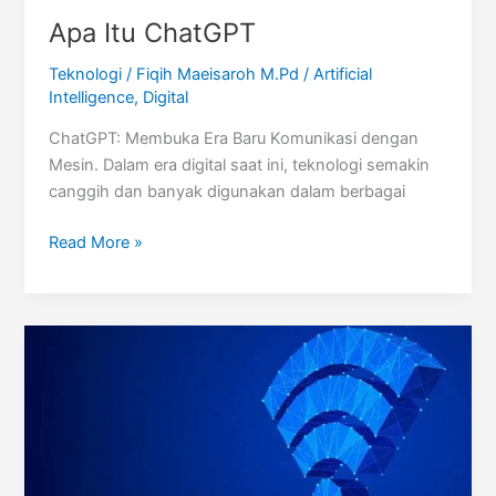
Apa Itu ChatGPT
Teknologi
/
Fiqih Maeisaroh M.Pd
/
Artificial
Intelligence
,
Digital
ChatGPT: Membuka Era Baru Komunikasi dengan
Mesin. Dalam era digital saat ini, teknologi semakin
canggih dan banyak digunakan dalam berbagai
Apa
Read More »
Itu
ChatGPT