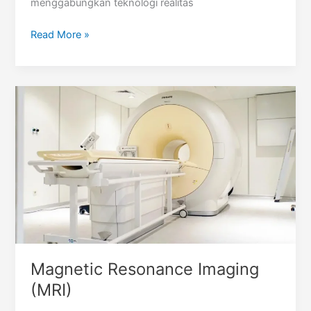
menggabungkan teknologi realitas
Metaverse
Read More »
Magnetic Resonance Imaging
(MRI)