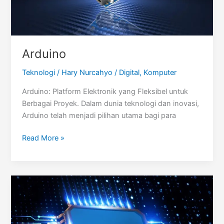
Arduino
Teknologi
/
Hary Nurcahyo
/
Digital
,
Komputer
Arduino: Platform Elektronik yang Fleksibel untuk
Berbagai Proyek. Dalam dunia teknologi dan inovasi,
Arduino telah menjadi pilihan utama bagi para
Arduino
Read More »