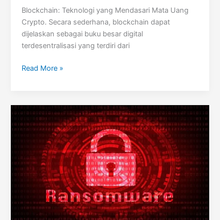
Blockchain: Teknologi yang Mendasari Mata Uang
Crypto. Secara sederhana, blockchain dapat
dijelaskan sebagai buku besar digital
terdesentralisasi yang terdiri dari
Apa
Read More »
Itu
Blockchain