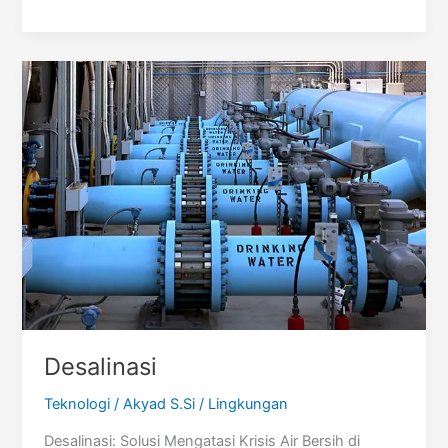
Desalinasi
Teknologi
/
Akyad S.Si
/
Lingkungan
Desalinasi: Solusi Mengatasi Krisis Air Bersih di