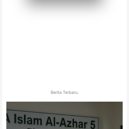
salah satunya adalah
SMA Islam Al-Azhar 5 Cirebon
.
banyak sekolah menengah atas yang berkualitas dan
akademik siswa. Kota Cirebon, Jawa Barat memiliki
dalam membentuk karakter dan kemampuan
pendidikan menengah yang memiliki peran penting
Sekolah Menengah Atas (SMA)
merupakan jenjang
Unggul, Islami, dan Berkarakter
Berita Terbaru.