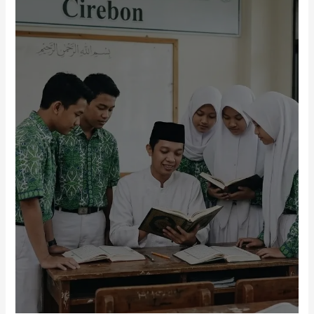
Program Tahfidz
Unggulan
Program Tahfidz unggulan SMA Islam Al-
Azhar 5 Cirebon membentuk siswa yang
disiplin, berkarakter, dan dekat dengan Al-
Qur’an.
Selengkapnya