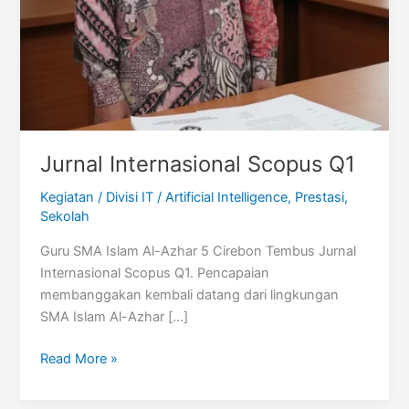
Jurnal Internasional Scopus Q1
Kegiatan
/
Divisi IT
/
Artificial Intelligence
,
Prestasi
,
Sekolah
Guru SMA Islam Al-Azhar 5 Cirebon Tembus Jurnal
Internasional Scopus Q1. Pencapaian
membanggakan kembali datang dari lingkungan
SMA Islam Al-Azhar […]
Jurnal
Read More »
Internasional
Scopus