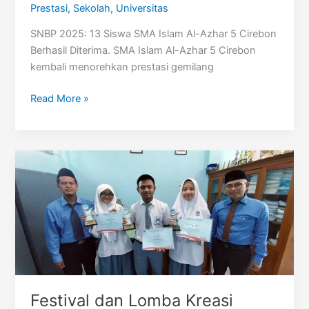
Prestasi
,
Sekolah
,
Universitas
SNBP 2025: 13 Siswa SMA Islam Al-Azhar 5 Cirebon
Berhasil Diterima. SMA Islam Al-Azhar 5 Cirebon
kembali menorehkan prestasi gemilang
SNBP
Read More »
2025
Festival dan Lomba Kreasi