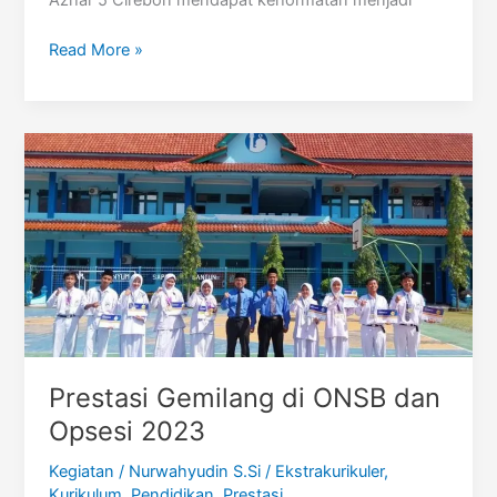
Tuan
Read More »
Rumah
Olimpiade
Sains
Indonesia
2024
Prestasi Gemilang di ONSB dan
Opsesi 2023
Kegiatan
/
Nurwahyudin S.Si
/
Ekstrakurikuler
,
Kurikulum
,
Pendidikan
,
Prestasi