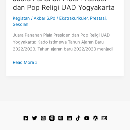
dan Pop Religi UAD Yogyakarta
Kegiatan
/
Akbar S.Pd
/
Ekstrakurikuler
,
Prestasi
,
Sekolah
Juara Panahan Piala Presiden dan Pop Religi UAD
Yogyakarta: Kado Istimewa Tahun Ajaran Baru
2022/2023. Tahun ajaran baru 2022/2023 menjadi
Juara
Read More »
Panahan
Piala
Presiden
dan
Pop
Religi
UAD
Yogyakarta