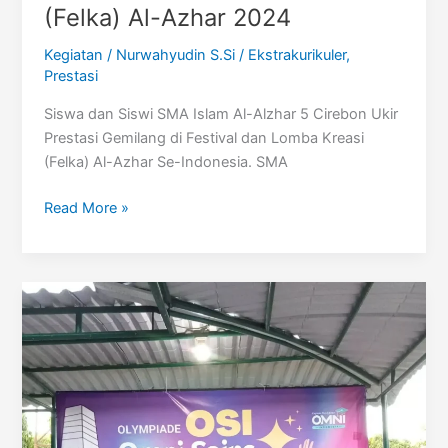
(Felka) Al-Azhar 2024
Kegiatan
/
Nurwahyudin S.Si
/
Ekstrakurikuler
,
Prestasi
Siswa dan Siswi SMA Islam Al-Alzhar 5 Cirebon Ukir
Prestasi Gemilang di Festival dan Lomba Kreasi
(Felka) Al-Azhar Se-Indonesia. SMA
Festival
Read More »
dan
Lomba
Kreasi
(Felka)
Al-
Azhar
2024