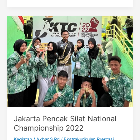
PMR
Peringkat
1
se-
Kota
Cirebon
2024
Jakarta Pencak Silat National
Championship 2022
Kegiatan
/
Akbar S.Pd
/
Ekstrakurikuler
,
Prestasi
,