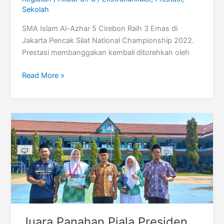
Sekolah
SMA Islam Al-Azhar 5 Cirebon Raih 3 Emas di
Jakarta Pencak Silat National Championship 2022.
Prestasi membanggakan kembali ditorehkan oleh
Jakarta
Read More »
Pencak
Silat
National
Championship
2022
Juara Panahan Piala Presiden