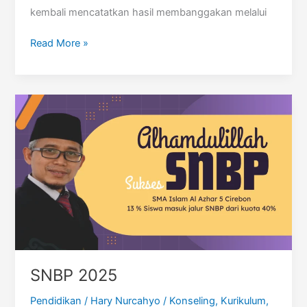
kembali mencatatkan hasil membanggakan melalui
Prestasi
Read More »
Nasional
Diborong
Siswa
SMA
Islam
Al-
Azhar
5
Cirebon
SNBP 2025
Pendidikan
/
Hary Nurcahyo
/
Konseling
,
Kurikulum
,