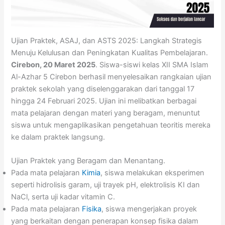
Ujian Praktek, ASAJ, dan ASTS 2025: Langkah Strategis
Menuju Kelulusan dan Peningkatan Kualitas Pembelajaran.
Cirebon, 20 Maret 2025
. Siswa-siswi kelas XII SMA Islam
Al-Azhar 5 Cirebon berhasil menyelesaikan rangkaian ujian
praktek sekolah yang diselenggarakan dari tanggal 17
hingga 24 Februari 2025. Ujian ini melibatkan berbagai
mata pelajaran dengan materi yang beragam, menuntut
siswa untuk mengaplikasikan pengetahuan teoritis mereka
ke dalam praktek langsung.
Ujian Praktek yang Beragam dan Menantang.
Pada mata pelajaran
Kimia
, siswa melakukan eksperimen
seperti hidrolisis garam, uji trayek pH, elektrolisis KI dan
NaCl, serta uji kadar vitamin C.
Pada mata pelajaran
Fisika
, siswa mengerjakan proyek
yang berkaitan dengan penerapan konsep fisika dalam