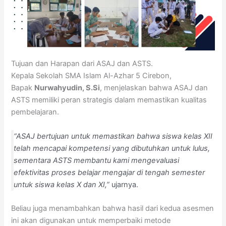
Tujuan dan Harapan dari ASAJ dan ASTS.
Kepala Sekolah SMA Islam Al-Azhar 5 Cirebon,
Bapak
Nurwahyudin, S.Si
, menjelaskan bahwa ASAJ dan
ASTS memiliki peran strategis dalam memastikan kualitas
pembelajaran.
“ASAJ bertujuan untuk memastikan bahwa siswa kelas XII
telah mencapai kompetensi yang dibutuhkan untuk lulus,
sementara ASTS membantu kami mengevaluasi
efektivitas proses belajar mengajar di tengah semester
untuk siswa kelas X dan XI,”
ujarnya.
Beliau juga menambahkan bahwa hasil dari kedua asesmen
ini akan digunakan untuk memperbaiki metode