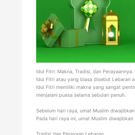
Idul Fitri: Makna, Tradisi, dan Perayaannya.
Idul Fitri atau yang biasa disebut Lebaran
Idul Fitri memiliki makna yang sangat pen
menjalani puasa selama sebulan penuh.
Sebelum hari raya, umat Muslim diwajibk
Pada hari raya ini, umat Muslim diwajibka
Tradisi dan Perayaan Lebaran.