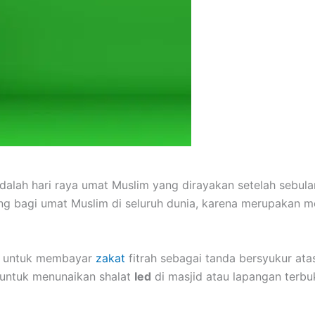
 adalah hari raya umat Muslim yang dirayakan setelah sebu
ting bagi umat Muslim di seluruh dunia, karena merupakan
an untuk membayar
zakat
fitrah sebagai tanda bersyukur ata
n untuk menunaikan shalat
Ied
di masjid atau lapangan terbu