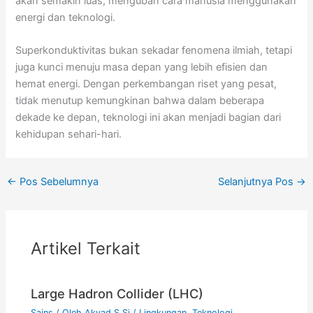
akan semakin luas, mengubah cara manusia menggunakan
energi dan teknologi.
Superkonduktivitas bukan sekadar fenomena ilmiah, tetapi
juga kunci menuju masa depan yang lebih efisien dan
hemat energi. Dengan perkembangan riset yang pesat,
tidak menutup kemungkinan bahwa dalam beberapa
dekade ke depan, teknologi ini akan menjadi bagian dari
kehidupan sehari-hari.
←
Pos Sebelumnya
Selanjutnya Pos
→
Artikel Terkait
Large Hadron Collider (LHC)
Sains
/ Oleh
Akyad S.Si
/
Lingkungan
,
Teknologi