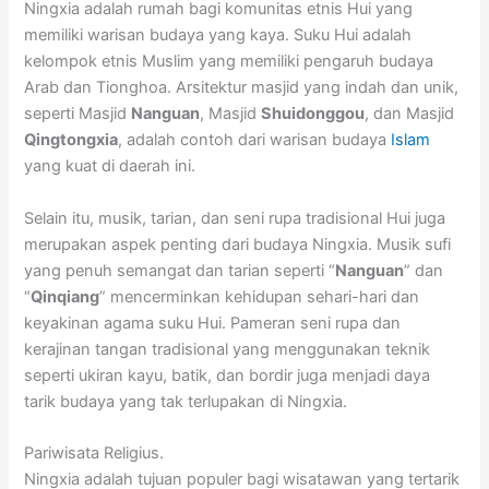
Ningxia adalah rumah bagi komunitas etnis Hui yang
memiliki warisan budaya yang kaya. Suku Hui adalah
kelompok etnis Muslim yang memiliki pengaruh budaya
Arab dan Tionghoa. Arsitektur masjid yang indah dan unik,
seperti Masjid
Nanguan
, Masjid
Shuidonggou
, dan Masjid
Qingtongxia
, adalah contoh dari warisan budaya
Islam
yang kuat di daerah ini.
Selain itu, musik, tarian, dan seni rupa tradisional Hui juga
merupakan aspek penting dari budaya Ningxia. Musik sufi
yang penuh semangat dan tarian seperti “
Nanguan
” dan
“
Qinqiang
” mencerminkan kehidupan sehari-hari dan
keyakinan agama suku Hui. Pameran seni rupa dan
kerajinan tangan tradisional yang menggunakan teknik
seperti ukiran kayu, batik, dan bordir juga menjadi daya
tarik budaya yang tak terlupakan di Ningxia.
Pariwisata Religius.
Ningxia adalah tujuan populer bagi wisatawan yang tertarik