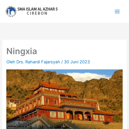
Lewati
ke
konten
Ningxia
Oleh
Drs. Rahardi Fajarsyah
/
30 Juni 2023