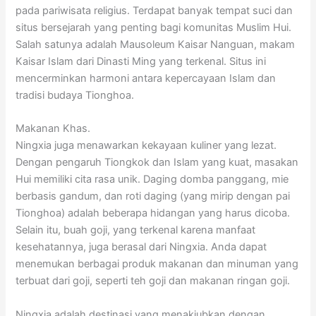
pada pariwisata religius. Terdapat banyak tempat suci dan
situs bersejarah yang penting bagi komunitas Muslim Hui.
Salah satunya adalah Mausoleum Kaisar Nanguan, makam
Kaisar Islam dari Dinasti Ming yang terkenal. Situs ini
mencerminkan harmoni antara kepercayaan Islam dan
tradisi budaya Tionghoa.
Makanan Khas.
Ningxia juga menawarkan kekayaan kuliner yang lezat.
Dengan pengaruh Tiongkok dan Islam yang kuat, masakan
Hui memiliki cita rasa unik. Daging domba panggang, mie
berbasis gandum, dan roti daging (yang mirip dengan pai
Tionghoa) adalah beberapa hidangan yang harus dicoba.
Selain itu, buah goji, yang terkenal karena manfaat
kesehatannya, juga berasal dari Ningxia. Anda dapat
menemukan berbagai produk makanan dan minuman yang
terbuat dari goji, seperti teh goji dan makanan ringan goji.
Ningxia adalah destinasi yang menakjubkan dengan