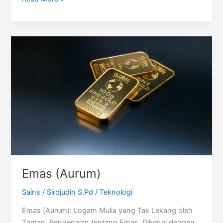
(Tungsten)
Emas (Aurum)
Sains
/
Sirojudin S.Pd
/
Teknologi
Emas (Aurum): Logam Mulia yang Tak Lekang oleh
Zaman. Pengenalan tentang Emas. Dikenal dengan