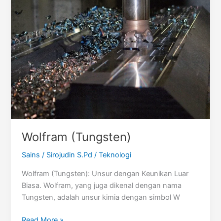
Wolfram (Tungsten)
Sains
/
Sirojudin S.Pd
/
Teknologi
Wolfram (Tungsten): Unsur dengan Keunikan Luar
Biasa. Wolfram, yang juga dikenal dengan nama
Tungsten, adalah unsur kimia dengan simbol W
Wolfram
Read More »