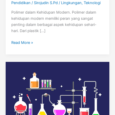
Pendidikan
/
Sirojudin S.Pd
/
Lingkungan
,
Teknologi
Polimer dalam Kehidupan Modern. Polimer dalam
kehidupan modern memiliki peran yang sangat
penting dalam berbagai aspek kehidupan sehari-
hari. Dari plastik […]
Polimer
Read More »
dalam
Kehidupan
Modern