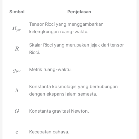
Simbol
Penjelasan
Tensor Ricci yang menggambarkan
R
μ
ν
kelengkungan ruang-waktu.
Skalar Ricci yang merupakan jejak dari tensor
R
Ricci.
Metrik ruang-waktu.
g
μ
ν
Konstanta kosmologis yang berhubungan
Λ
dengan ekspansi alam semesta.
Konstanta gravitasi Newton.
G
Kecepatan cahaya.
c