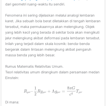
dari geometri ruang-waktu itu sendiri.
Fenomena ini sering dijelaskan melalui analogi lembaran
karet. Jika sebuah bola berat diletakkan di tengah lembaran
tersebut, maka permukaannya akan melengkung. Objek
yang lebih kecil yang berada di sekitar bola akan mengikuti
jalur melengkung akibat deformasi pada lembaran tersebut.
Inilah yang terjadi dalam skala kosmik: benda-benda
bergerak dalam lintasan melengkung akibat pengaruh
massa benda yang lebih besar.
Rumus Matematis Relativitas Umum.
Teori relativitas umum dirangkum dalam persamaan medan
Einstein:
1
8
π
G
–
+
Λ
=
R
R
g
g
T
μ
ν
μ
ν
μ
ν
μ
ν
2
4
c
Di mana: